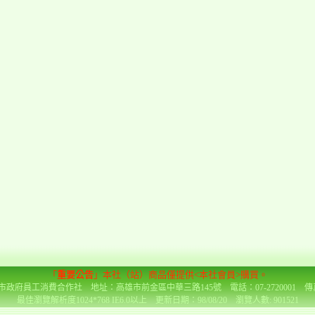
「
重要公告
」本社（站）商品僅提供<本社會員>購買。
政府員工消費合作社 地址：高雄市前金區中華三路145號 電話：07-2720001 傳真：0
最佳瀏覽解析度1024*768 IE6.0以上 更新日期：98/08/20 瀏覽人數: 901521