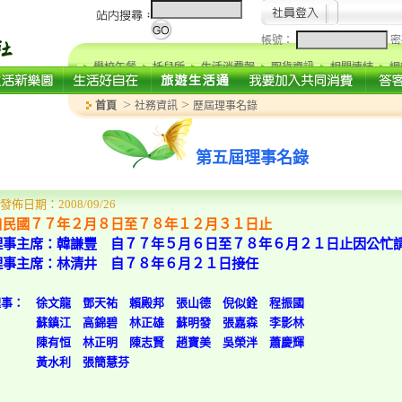
帳號：
密
學校午餐
托兒所
生活消費報
取貨資訊
相關連結
網
>
>
首頁
社務資訊
歷屆理事名錄
第五屆理事名錄
發佈日期：2008/09/26
自民國７７年２月８日至７８年１２月３１日止
理事主席：韓謙豐 自７７年５月６日至７８年６月２１日止因公忙
理事主席：林清井 自７８年６月２１日接任
理事： 徐文龍 鄧天祐 賴殿邦 張山德 倪似銓 程振國
蘇鎮江 高錦碧 林正雄 蘇明發 張嘉森 李影林
陳有恒 林正明 陳志賢 趙寶美 吳榮泮 蕭慶輝
黃水利 張簡慧芬