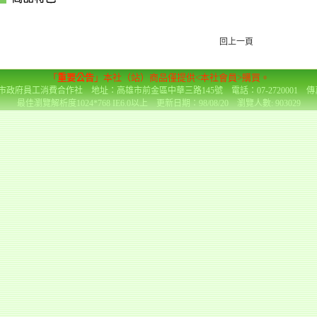
回上一頁
「
重要公告
」本社（站）商品僅提供<本社會員>購買。
政府員工消費合作社 地址：高雄市前金區中華三路145號 電話：07-2720001 傳真：0
最佳瀏覽解析度1024*768 IE6.0以上 更新日期：98/08/20 瀏覽人數: 903029