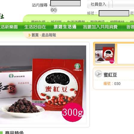
帳號：
密
學校午餐
托兒所
生活消費報
取貨資訊
相關連結
網
首頁
>
產品報報
蜜紅豆
編號：
030