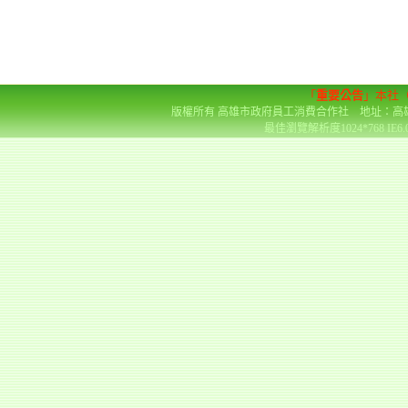
「
重要公告
」本社
版權所有 高雄市政府員工消費合作社 地址：高雄市前金區
最佳瀏覽解析度1024*768 IE6