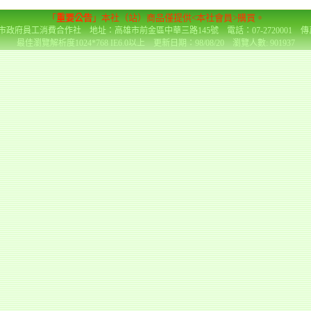
「
重要公告
」本社（站）商品僅提供<本社會員>購買。
政府員工消費合作社 地址：高雄市前金區中華三路145號 電話：07-2720001 傳真：0
最佳瀏覽解析度1024*768 IE6.0以上 更新日期：98/08/20 瀏覽人數: 901937