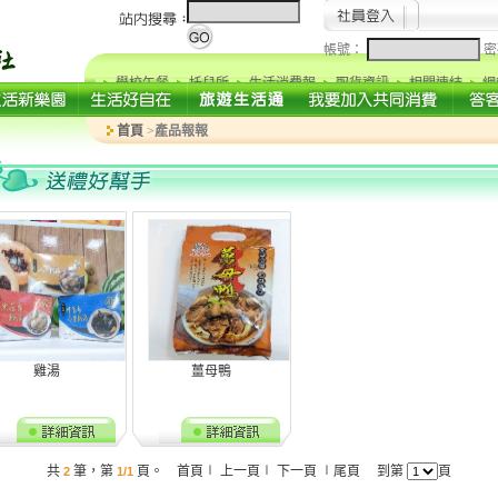
帳號：
密
學校午餐
托兒所
生活消費報
取貨資訊
相關連結
網
首頁
>
產品報報
雞湯
薑母鴨
共
筆，第
頁。 首頁∣ 上一頁∣ 下一頁 ∣尾頁 到第
頁
2
1/1