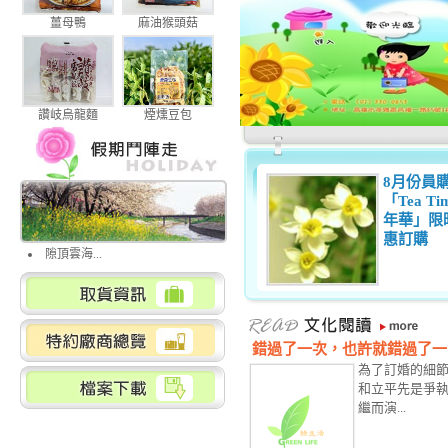
薑母鴨
麻油猴頭菇
讚岐烏龍麵
煙燻豆包
8月份員
「Tea Ti
年華」限
惠訂購
隙頂雲海...
錯過了一次，也許就錯過了一
為了訂婚的細
和立平先是爭
繼而演...