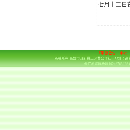
七月十二日
「
重要公告
」本社
版權所有 高雄市政府員工消費合作社 地址：高雄市前金區
最佳瀏覽解析度1024*768 IE6