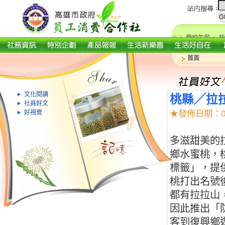
學校午餐
托
首頁
文化閱讀
桃縣╱拉
社員好文
★發佈日期：0
好視覺
多滋甜美的
鄉水蜜桃，
標籤」，提
桃打出名號
都有拉拉山
因此推出「
客到復興鄉