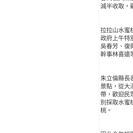
減半收取，
拉拉山水蜜
政府上午特
吳春芳、復
幹事林喜遠
朱立倫縣長
景點，從大
帶，歡迎民
別採取水蜜
桃。