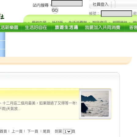
帳號：
密
學校午餐
托兒所
生活消費報
取貨資訊
相關連結
網
、十二月這二個月最美，如果錯過了又得等一年!
)天氣放...
首頁∣ 上一頁∣ 下一頁 ∣尾頁 到第
頁