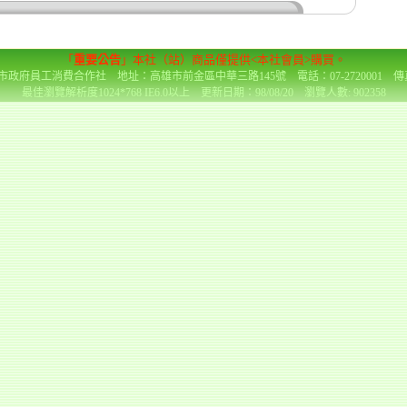
「
重要公告
」本社（站）商品僅提供<本社會員>購買。
政府員工消費合作社 地址：高雄市前金區中華三路145號 電話：07-2720001 傳真：0
最佳瀏覽解析度1024*768 IE6.0以上 更新日期：98/08/20 瀏覽人數: 902358