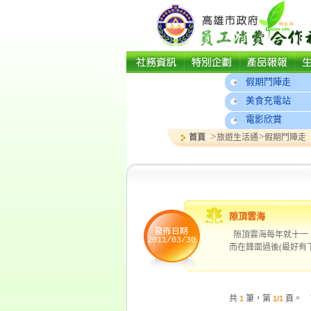
假期鬥陣走
美食充電站
電影欣賞
>
>
首頁
旅遊生活通
假期鬥陣走
隙頂雲海
隙頂雲海每年就十一
2011/03/30
而在鋒面過後(最好有下雨
共
筆，第
頁。 
1
1/1