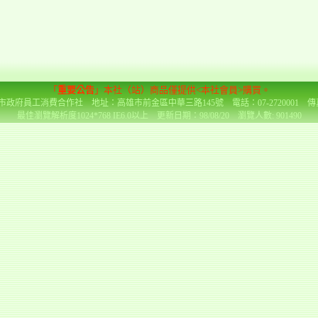
「
重要公告
」本社（站）商品僅提供<本社會員>購買。
政府員工消費合作社 地址：高雄市前金區中華三路145號 電話：07-2720001 傳真：0
最佳瀏覽解析度1024*768 IE6.0以上 更新日期：98/08/20 瀏覽人數: 901490