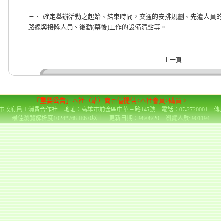
三、
確定舉辦活動之起始、結束時間，交通的安排規劃、先遣人員
路線與接隊人員、後勤
(
幕後
)
工作的設備清點等。
上一頁
「
重要公告
」本社（站）商品僅提供<本社會員>購買。
政府員工消費合作社 地址：高雄市前金區中華三路145號 電話：07-2720001 傳真：0
最佳瀏覽解析度1024*768 IE6.0以上 更新日期：98/08/20 瀏覽人數: 901194