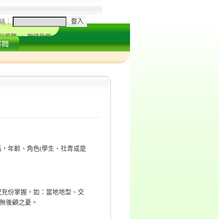
碼：
站導覽
聯絡我們
括，年齡、角色
(
學生、社青或是
況充份掌握，如：當地地型、交
無後顧之憂。