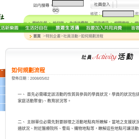
帳號：
密
學校午餐
托兒所
生活消費報
取貨資訊
相關連結
網
>
>
>
首頁
特別企畫
社員活動
如何規劃流程
如何規劃流程
發佈日期：2008/05/02
一、
首先必需確定該活動的性質與參與的學員狀況，學員的狀況包
家庭活動聚會
)
、教育狀況等。
二、
主辦單位必需先對要辦理之活動地點有所瞭解，當地之支援狀
通狀況、附近醫療院所、警局、購物地點等，瞭解這些地點可讓活動