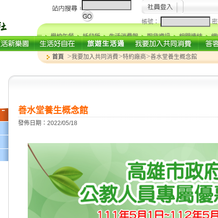
帳號：
密
學校午餐
托兒所
生活消費報
取貨資訊
相關連結
網
>
>
>
首頁
我要加入共同消費
特約廠商
善水堂養生概念館
善水堂養生概念館
發佈日期：2022/05/18