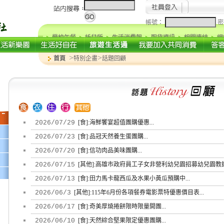
帳號：
密
學校午餐
托兒所
生活消費報
取貨資訊
相關連結
網
>
>
首頁
特別企畫
話題回顧
2026/07/29
[食]:海鮮饗宴超值團購優惠...
2026/07/23
[食]:品冠天然養生蛋團購...
2026/07/20
[食]:信功肉品美味團購...
2026/07/15
[其他]:高雄市政府員工子女非營利幼兒園招募幼兒園教師/
2026/07/13
[食]:田力馬卡龍西瓜及水果小黃瓜預購中...
2026/06/3
[其他]:115年6月份各項餐券電影票特優惠價目表...
2026/06/17
[食]:奇美厚燒捲餅限時限量開團...
2026/06/10
[食]:天然綜合堅果限定優惠團購...