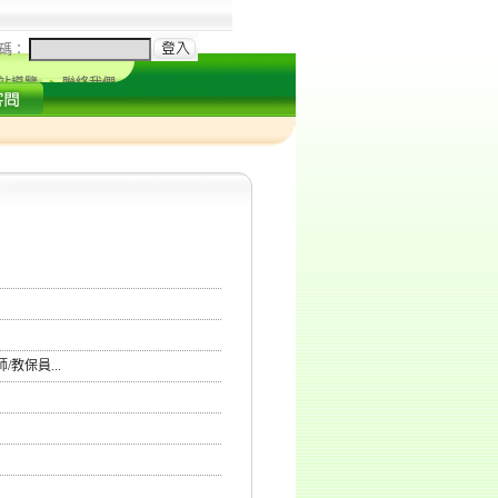
碼：
站導覽
聯絡我們
教保員...