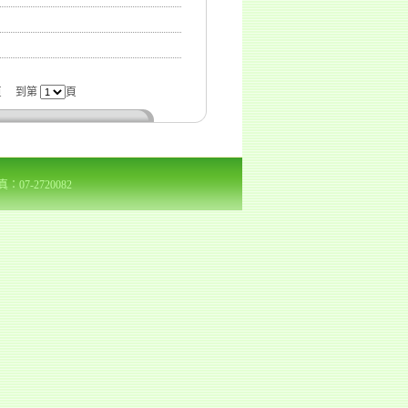
頁
到第
頁
7-2720082