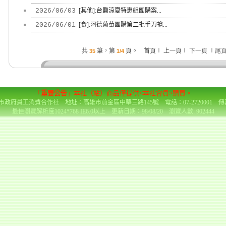
2026/06/03
[其他]:台鹽涼夏特惠組團購案...
2026/06/01
[食]:阿德葡萄團購第二批手刀搶...
共
筆，第
頁。 首頁∣ 上一頁∣
下一頁
∣
尾
35
1/4
「
重要公告
」本社（站）商品僅提供<本社會員>購買。
政府員工消費合作社 地址：高雄市前金區中華三路145號 電話：07-2720001 傳真：0
最佳瀏覽解析度1024*768 IE6.0以上 更新日期：98/08/20 瀏覽人數: 902444