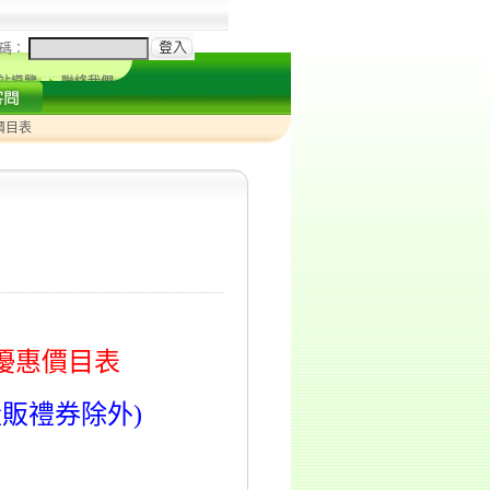
碼：
站導覽
聯絡我們
價目表
特優惠價目表
販禮券除外)