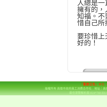
人總是一
擁有的，
知福。不
惜自己所
要珍惜上
好的！
「
重要公告
」本社
版權所有 高雄市政府員工消費合作社 地址：高雄市前金區
最佳瀏覽解析度1024*768 IE6