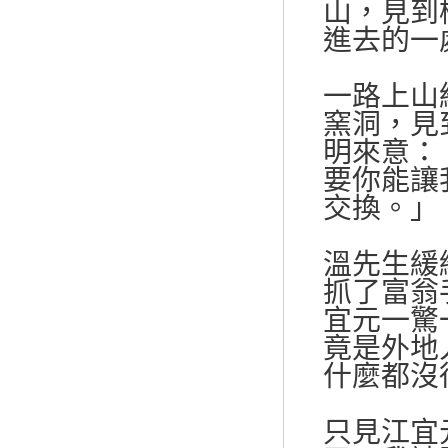
山，見到
進去的一
一路上山
窯洞，見
明來意：
要你能讓
交換。」
溫先生緩
抓了富翁
宜元一驚
竟是外地
什麼都沒
只見江宜