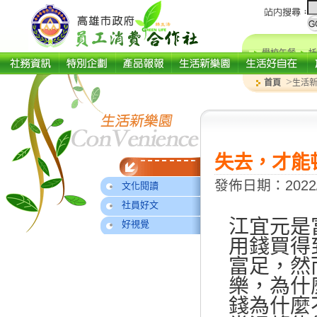
學校午餐
托
>
首頁
生活
失去，才能
發佈日期：2022/
文化閱讀
社員好文
江宜元是
好視覺
用錢買得
富足，然
樂，為什
錢為什麼