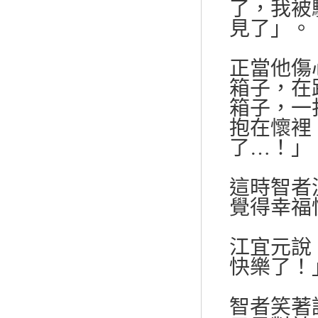
了，我被
見了」。
正當他傷
箱子，在
箱子，一
抱在懷裡
了…！」
這時智者
覺得幸福
江宜元說
快樂了！
智者笑著