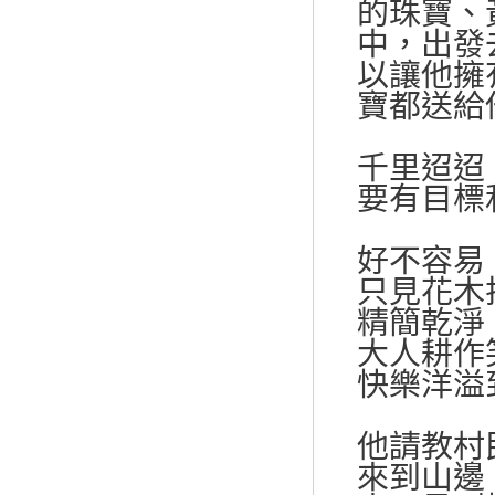
的珠寶、
中，出發
以讓他擁
寶都送給
千里迢迢
要有目標
好不容易
只見花木
精簡乾淨
大人耕作
快樂洋溢
他請教村
來到山邊