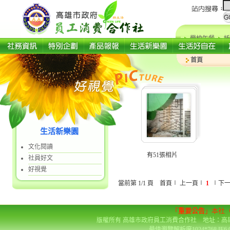
學校午餐
托
首頁
生活新樂園
文化閱讀
有51張相片
社員好文
好視覺
當前第 1/1 頁 首頁∣ 上一頁∣
1
∣下一
「
重要公告
」本社
版權所有 高雄市政府員工消費合作社 地址：高雄市前金區
最佳瀏覽解析度1024*768 IE6