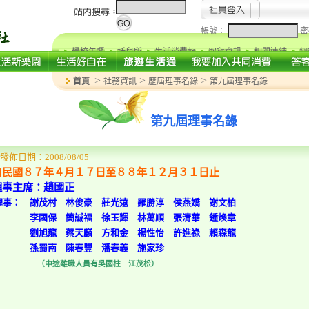
帳號：
密
學校午餐
托兒所
生活消費報
取貨資訊
相關連結
網
>
>
>
首頁
社務資訊
歷屆理事名錄
第九屆理事名錄
第九屆理事名錄
發佈日期：2008/08/05
自民國８７年４月１７日至８８年１２月３１日止
理事主席：趙國正
理事： 謝茂村 林俊豪 莊光遠 羅勝淳 侯燕嬌 謝文柏
李國保 簡誠福 徐玉輝 林萬順 張清華 鍾煥章
劉旭龍 蔡天麟 方和金 楊性怡 許進祿 賴森龍
孫蜀南 陳春豐 潘春義 施家珍
（中途離職人員有吳國柱 江茂松）