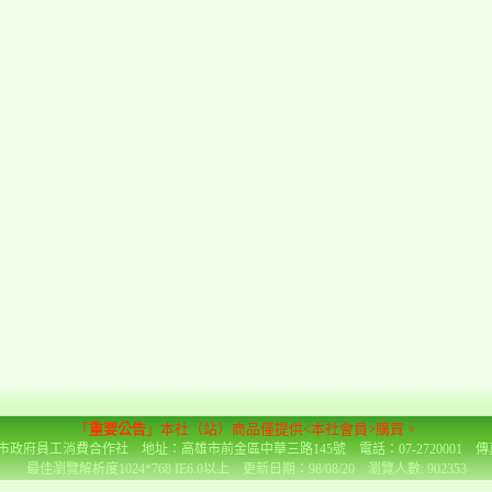
「
重要公告
」本社（站）商品僅提供<本社會員>購買。
政府員工消費合作社 地址：高雄市前金區中華三路145號 電話：07-2720001 傳真：0
最佳瀏覽解析度1024*768 IE6.0以上 更新日期：98/08/20 瀏覽人數: 902353