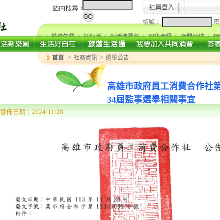
帳號：
密
學校午餐
托兒所
生活消費報
取貨資訊
相關連結
網
>
>
首頁
社務資訊
選舉公告
高雄市政府員工消費合作社第
34屆監事選舉相關事宜
發佈日期：2024/11/28