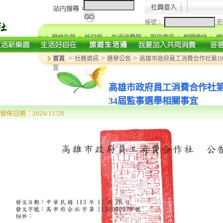
帳號：
密
學校午餐
托兒所
生活消費報
取貨資訊
相關連結
網
>
>
>
首頁
社務資訊
選舉公告
高雄市政府員工消費合作社第19
宜
高雄市政府員工消費合作社第
34屆監事選舉相關事宜
發佈日期：2024/11/28