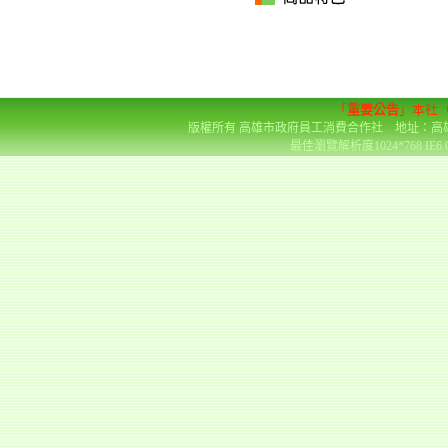
「
重要公告
」本社
版權所有 高雄市政府員工消費合作社 地址：高雄市前金區
最佳瀏覽解析度1024*768 IE6