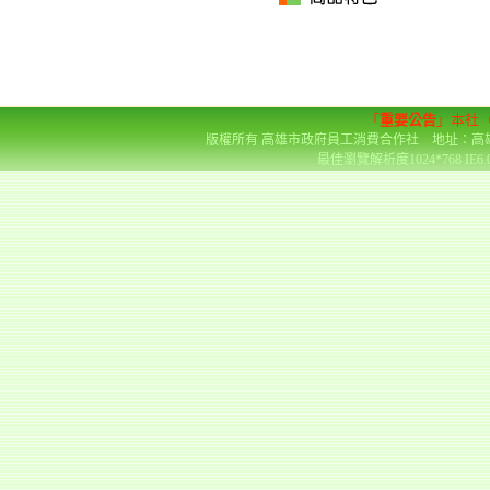
「
重要公告
」本社
版權所有 高雄市政府員工消費合作社 地址：高雄市前金區
最佳瀏覽解析度1024*768 IE6