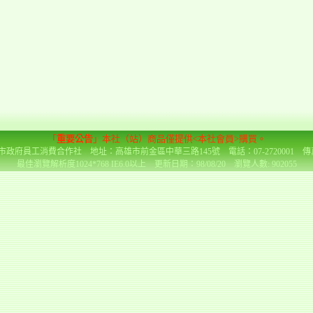
「
重要公告
」本社（站）商品僅提供<本社會員>購買。
政府員工消費合作社 地址：高雄市前金區中華三路145號 電話：07-2720001 傳真：0
最佳瀏覽解析度1024*768 IE6.0以上 更新日期：98/08/20 瀏覽人數: 902055