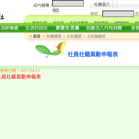
帳號：
密
學校午餐
托兒所
生活消費報
取貨資訊
相關連結
網
>
>
>
首頁
社務資訊
入社資訊
入社與退社
社員社籍異動申報表
發佈日期：2017/04/12
社員社籍異動申報表