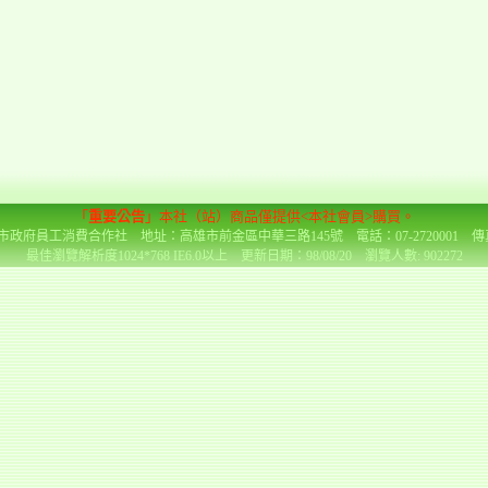
「
重要公告
」本社（站）商品僅提供<本社會員>購買。
政府員工消費合作社 地址：高雄市前金區中華三路145號 電話：07-2720001 傳真：0
最佳瀏覽解析度1024*768 IE6.0以上 更新日期：98/08/20 瀏覽人數: 902272