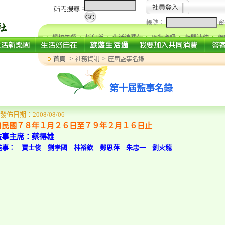
帳號：
密
學校午餐
托兒所
生活消費報
取貨資訊
相關連結
網
>
>
首頁
社務資訊
歷屆監事名錄
第十屆監事名錄
發佈日期：2008/08/06
自民國７８年１月２６日至７９年２月１６日止
監事主席：蔡得雄
監事： 賈士俊 劉孝國 林裕欽 鄭思萍 朱忠一 劉火龍