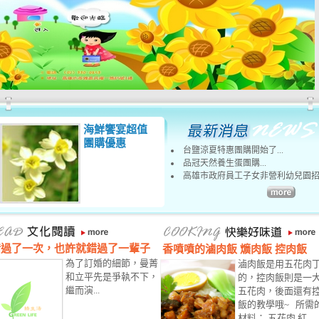
海鮮饗宴超值
團購優惠
台鹽涼夏特惠團購開始了...
品冠天然養生蛋團購...
高雄市政府員工子女非營利幼兒園招..
錯過了一次，也許就錯過了一輩子
香噴噴的滷肉飯 爌肉飯 控肉飯
為了訂婚的細節，曼菁
滷肉飯是用五花肉
和立平先是爭執不下，
的，控肉飯則是一
繼而演...
五花肉，後面還有
飯的教學哦~ 所需
材料： 五花肉 紅...