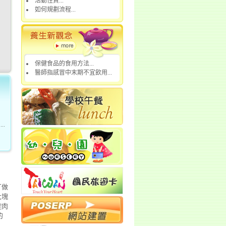
活動性質...
如何規劃流程...
保健食品的食用方法...
醫師指感冒中末期不宜飲用...
.
丁做
大塊
控肉
的