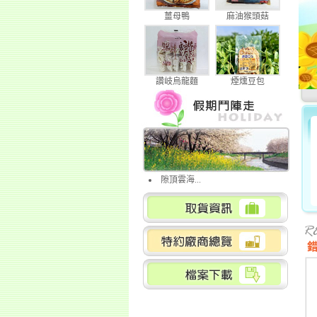
薑母鴨
麻油猴頭菇
讚岐烏龍麵
煙燻豆包
隙頂雲海...