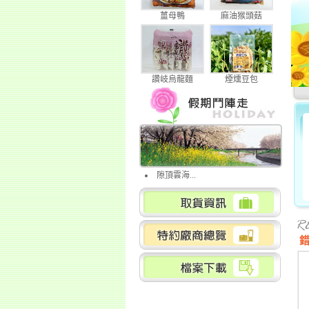
薑母鴨
麻油猴頭菇
讚岐烏龍麵
煙燻豆包
隙頂雲海...