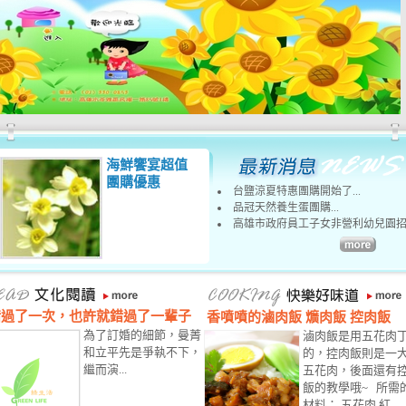
海鮮饗宴超值
團購優惠
台鹽涼夏特惠團購開始了...
品冠天然養生蛋團購...
高雄市政府員工子女非營利幼兒園招..
錯過了一次，也許就錯過了一輩子
香噴噴的滷肉飯 爌肉飯 控肉飯
為了訂婚的細節，曼菁
滷肉飯是用五花肉
和立平先是爭執不下，
的，控肉飯則是一
繼而演...
五花肉，後面還有
飯的教學哦~ 所需
材料： 五花肉 紅...