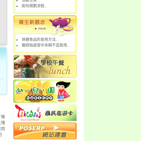
活動性質...
如何規劃流程...
保健食品的食用方法...
醫師指感冒中末期不宜飲用...
.
丁做
大塊
控肉
的