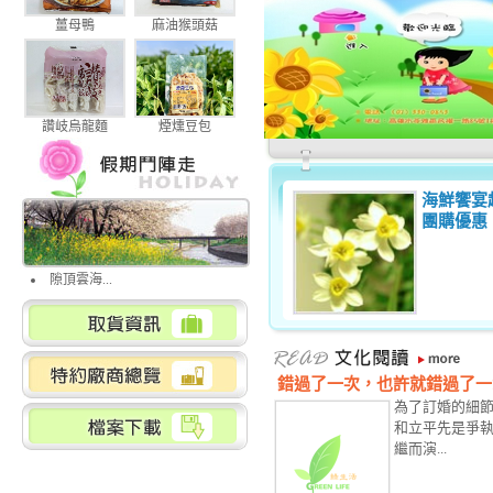
薑母鴨
麻油猴頭菇
讚岐烏龍麵
煙燻豆包
海鮮饗宴
團購優惠
隙頂雲海...
錯過了一次，也許就錯過了一
為了訂婚的細
和立平先是爭
繼而演...